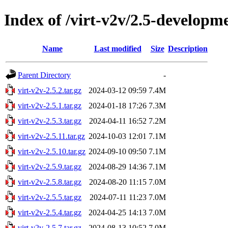
Index of /virt-v2v/2.5-developm
Name
Last modified
Size
Description
Parent Directory
-
virt-v2v-2.5.2.tar.gz
2024-03-12 09:59
7.4M
virt-v2v-2.5.1.tar.gz
2024-01-18 17:26
7.3M
virt-v2v-2.5.3.tar.gz
2024-04-11 16:52
7.2M
virt-v2v-2.5.11.tar.gz
2024-10-03 12:01
7.1M
virt-v2v-2.5.10.tar.gz
2024-09-10 09:50
7.1M
virt-v2v-2.5.9.tar.gz
2024-08-29 14:36
7.1M
virt-v2v-2.5.8.tar.gz
2024-08-20 11:15
7.0M
virt-v2v-2.5.5.tar.gz
2024-07-11 11:23
7.0M
virt-v2v-2.5.4.tar.gz
2024-04-25 14:13
7.0M
virt-v2v-2.5.7.tar.gz
2024-08-13 10:52
7.0M